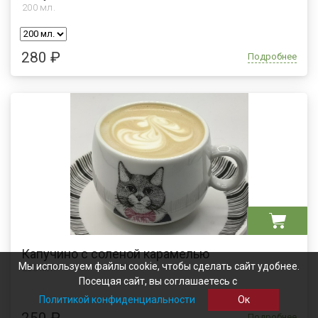
200
мл.
280 ₽
Подробнее
Капучино с соленой карамелью
Мы используем файлы cookie, чтобы сделать сайт удобнее.
200 мл.
Посещая сайт, вы соглашаетесь с
Политикой конфиденциальности
Ок
250 ₽
Подробнее