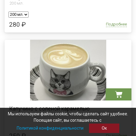
200
мл.
280 ₽
Подробнее
Капучино с соленой карамелью
Мы используем файлы cookie, чтобы сделать сайт удобнее.
200 мл.
Посещая сайт, вы соглашаетесь с
Политикой конфиденциальности
Ок
250 ₽
Подробнее