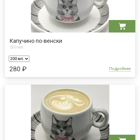
Капучино по-венски
200
мл.
280 ₽
Подробнее