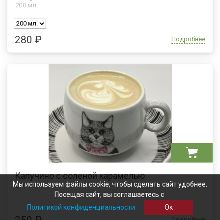
200
мл.
280 ₽
Подробнее
Капучино с соленой карамелью
Мы используем файлы cookie, чтобы сделать сайт удобнее.
200 мл.
Посещая сайт, вы соглашаетесь с
Политикой конфиденциальности
Ок
250 ₽
Подробнее