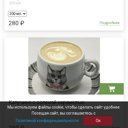
200
мл.
280 ₽
Подробнее
Капучино с соленой карамелью
Мы используем файлы cookie, чтобы сделать сайт удобнее.
200 мл.
Посещая сайт, вы соглашаетесь с
Политикой конфиденциальности
Ок
250 ₽
Подробнее