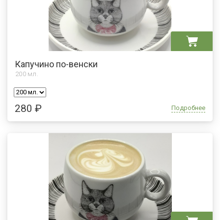
Капучино по-венски
200
мл.
280 ₽
Подробнее