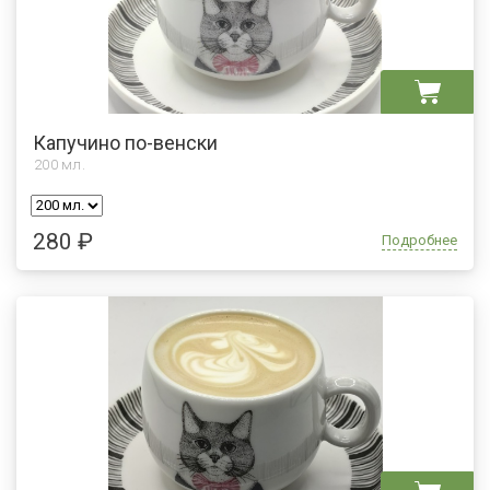
Капучино по-венски
200
мл.
280 ₽
Подробнее