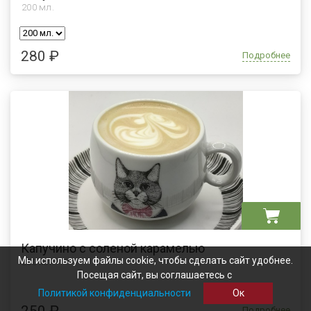
200
мл.
280 ₽
Подробнее
Капучино с соленой карамелью
Мы используем файлы cookie, чтобы сделать сайт удобнее.
200 мл.
Посещая сайт, вы соглашаетесь с
Политикой конфиденциальности
Ок
250 ₽
Подробнее