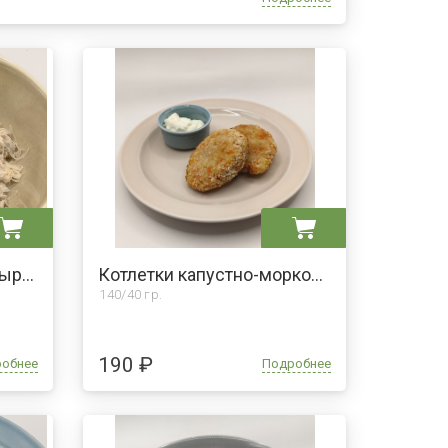
Перлотто в сливках с сыром «Пармезан»
Котлетки капустно-морковные
140/40 гр.
190 ₽
робнее
Подробнее