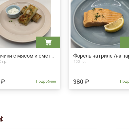
Блинчики с мясом и сметаной
Форель на гриле /на па
0 гр.
100 гр.
 ₽
380 ₽
Подробнее
Под
Ы: