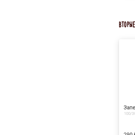
ВТОРЫ
Запе
100/3
290 