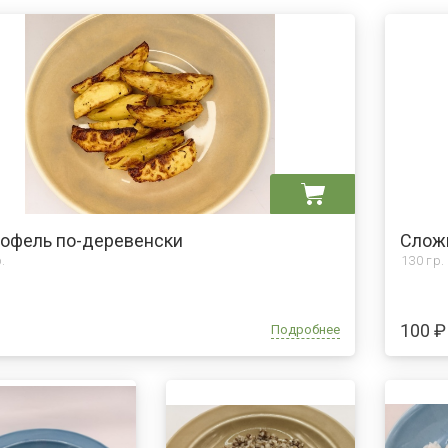
офель по-деревенски
Слож
.
130 гр.
100 ₽
Подробнее