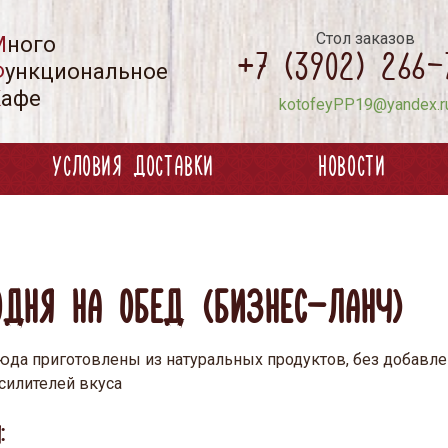
Стол заказов
М
ного
+7 (3902) 266-
Ф
ункциональное
К
афе
kotofeyPP19@yandex.r
УСЛОВИЯ ДОСТАВКИ
НОВОСТИ
росить вес • 1100 - 1200 ККал
ть в форме • 1600 - 1700 ККал
тивное занятие спортом • 2000 - 2100 ККал
ОДНЯ НА ОБЕД (БИЗНЕС-ЛАНЧ)
етокс • 800 - 900 ККал
юда приготовлены из натуральных продуктов, без добавле
усилителей вкуса
: