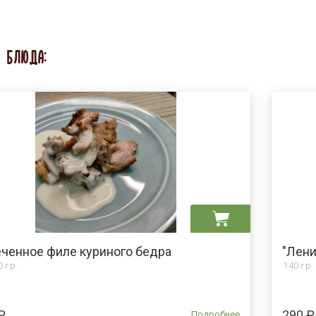
Е БЛЮДА:
ченное филе куриного бедра
"Лен
0 гр.
140 гр.
₽
290 ₽
Подробнее