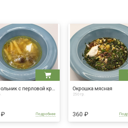
Рассольник с перловой крупой, говядиной и сметаной
Окрошка мясная
.
250 гр.
 ₽
360 ₽
Подробнее
Под