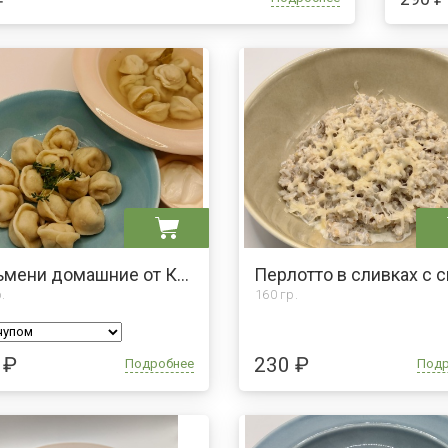
Пельмени домашние от Котофея
.
160 гр.
 ₽
230 ₽
Подробнее
Под