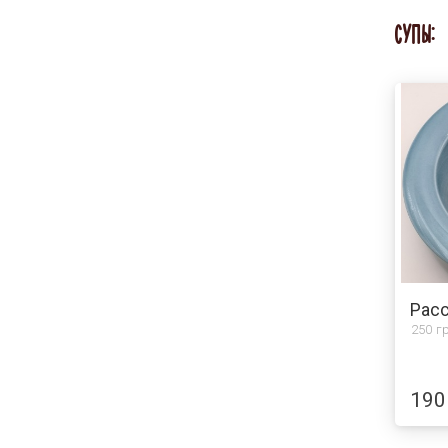
СУПЫ:
250 гр
190