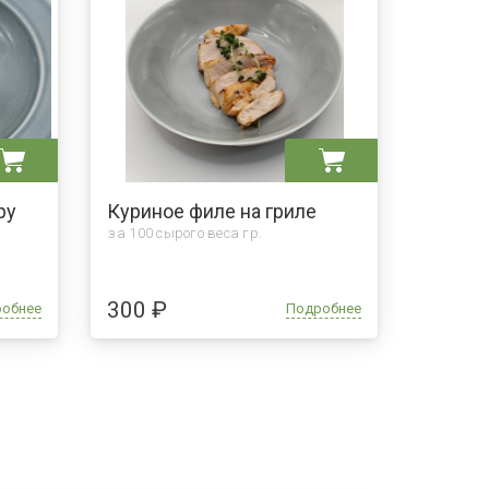
ру
Куриное филе на гриле
за 100 сырого веса гр.
300 ₽
робнее
Подробнее