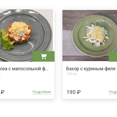
Мимоза с малосольной форелью
Бахор с куриным филе
.
140 гр.
 ₽
190 ₽
Подробнее
Под